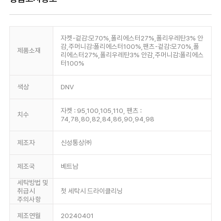
자켓-겉감:모70%,폴리에스터27%,폴리우레탄3% 안
감,주머니감:폴리에스터100%,팬츠-겉감:모70%,폴
제품소재
리에스터27%,폴리우레탄3% 안감,주머니감:폴리에스
터100%
색상
DNV
자켓 : 95,100,105,110, 팬츠 :
치수
74,78,80,82,84,86,90,94,98
제조자
신성통상㈜
제조국
베트남
세탁방법 및
취급시
첫 세탁시 드라이클리닝
주의사항
제조연월
20240401