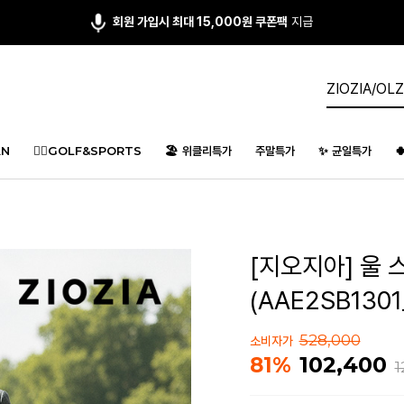
회원 가입시 최대 15,000원 쿠폰팩
지급
N
🏌️‍♂️GOLF&SPORTS
🏖️ 위클리특가
주말특가
✨ 균일특가

[지오지아] 울 
(AAE2SB1301
528,000
소비자가
102,400
81%
1