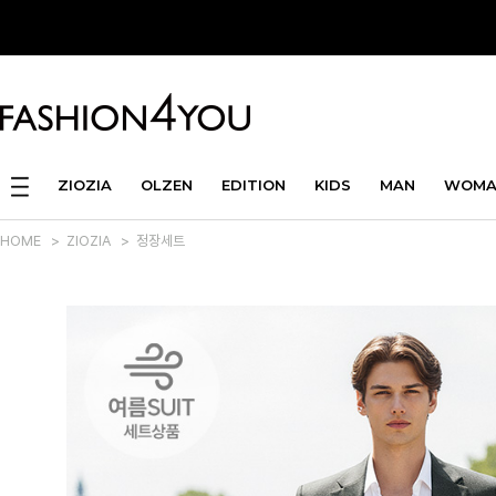
ZIOZIA
OLZEN
EDITION
KIDS
MAN
WOMA
HOME
>
ZIOZIA
>
정장세트