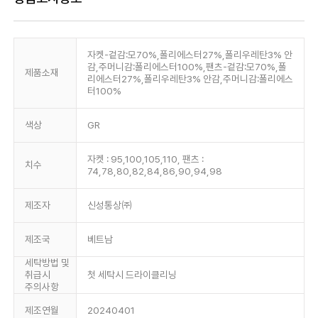
자켓-겉감:모70%,폴리에스터27%,폴리우레탄3% 안
감,주머니감:폴리에스터100%,팬츠-겉감:모70%,폴
제품소재
리에스터27%,폴리우레탄3% 안감,주머니감:폴리에스
터100%
색상
GR
자켓 : 95,100,105,110, 팬츠 :
치수
74,78,80,82,84,86,90,94,98
제조자
신성통상㈜
제조국
베트남
세탁방법 및
취급시
첫 세탁시 드라이클리닝
주의사항
제조연월
20240401