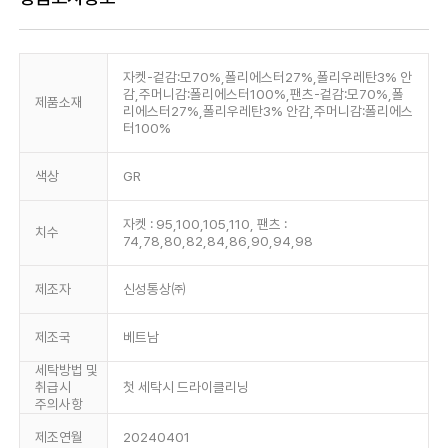
자켓-겉감:모70%,폴리에스터27%,폴리우레탄3% 안
감,주머니감:폴리에스터100%,팬츠-겉감:모70%,폴
제품소재
리에스터27%,폴리우레탄3% 안감,주머니감:폴리에스
터100%
색상
GR
자켓 : 95,100,105,110, 팬츠 :
치수
74,78,80,82,84,86,90,94,98
제조자
신성통상㈜
제조국
베트남
세탁방법 및
취급시
첫 세탁시 드라이클리닝
주의사항
제조연월
20240401