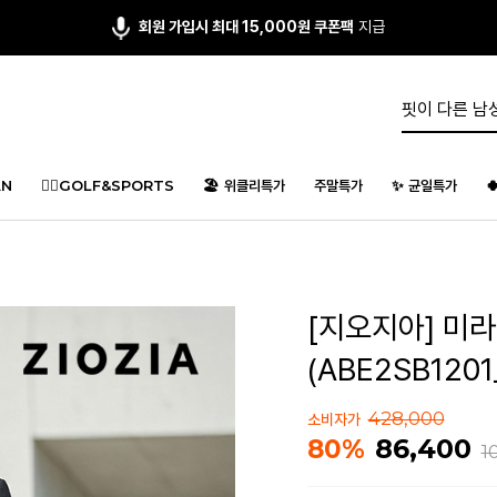
회원 가입시 최대 15,000원 쿠폰팩
지급
N
🏌️‍♂️GOLF&SPORTS
🏖️ 위클리특가
주말특가
✨ 균일특가

[지오지아] 미
(ABE2SB1201
428,000
소비자가
86,400
80%
1