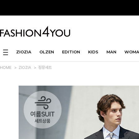
ZIOZIA
OLZEN
EDITION
KIDS
MAN
WOMA
HOME
>
ZIOZIA
>
정장세트