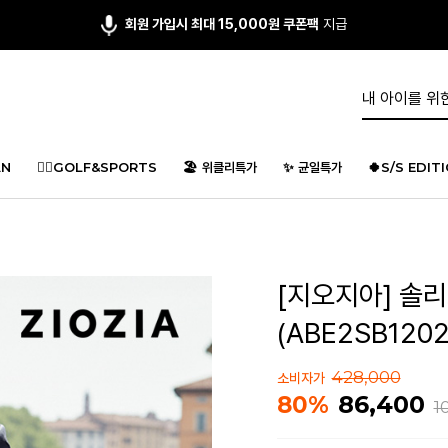
회원 가입시 최대 15,000원 쿠폰팩
지급
N
🏌️‍♂️GOLF&SPORTS
🏖️ 위클리특가
✨ 균일특가
🍀S/S EDIT
[지오지아] 솔
(ABE2SB120
428,000
소비자가
86,400
80%
1