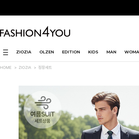
ZIOZIA
OLZEN
EDITION
KIDS
MAN
WOMA
HOME
>
ZIOZIA
>
정장세트