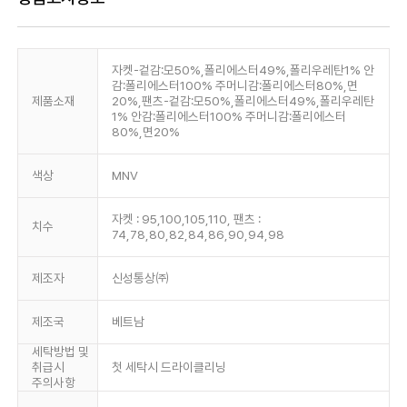
자켓-겉감:모50%,폴리에스터49%,폴리우레탄1% 안
감:폴리에스터100% 주머니감:폴리에스터80%,면
제품소재
20%,팬츠-겉감:모50%,폴리에스터49%,폴리우레탄
1% 안감:폴리에스터100% 주머니감:폴리에스터
80%,면20%
색상
MNV
자켓 : 95,100,105,110, 팬츠 :
치수
74,78,80,82,84,86,90,94,98
제조자
신성통상㈜
제조국
베트남
세탁방법 및
취급시
첫 세탁시 드라이클리닝
주의사항