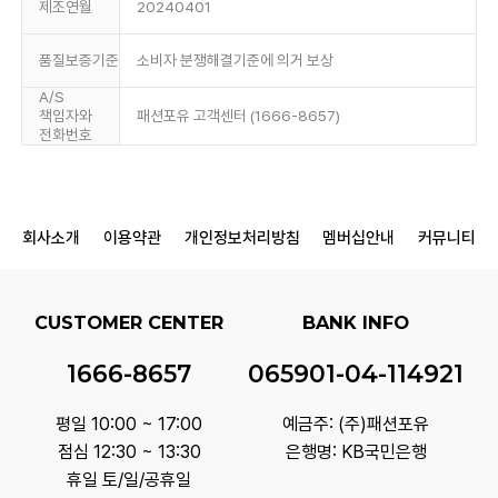
제조연월
20240401
품질보증기준
소비자 분쟁해결기준에 의거 보상
A/S
책임자와
패션포유 고객센터 (1666-8657)
전화번호
회사소개
이용약관
개인정보처리방침
멤버십안내
커뮤니티
CUSTOMER CENTER
BANK INFO
1666-8657
065901-04-114921
평일 10:00 ~ 17:00
예금주: (주)패션포유
점심 12:30 ~ 13:30
은행명: KB국민은행
휴일 토/일/공휴일