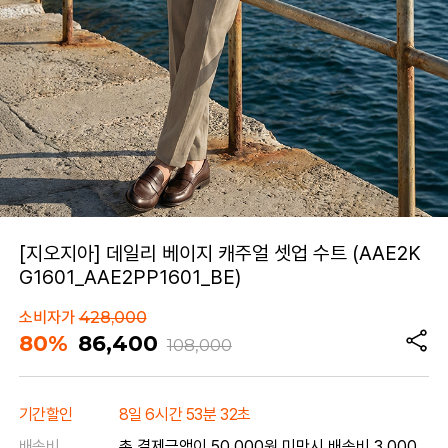
[지오지아] 데일리 베이지 캐주얼 셋업 수트 (AAE2K
G1601_AAE2PP1601_BE)
소비자가
428,000
80%
86,400
108,000
기간할인
8일 6시간 53분 32초
배송비
총 결제금액이 50,000원 미만시 배송비 3,000