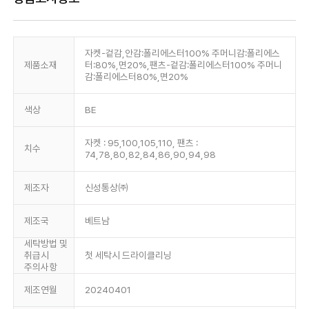
자켓-겉감,안감:폴리에스터100% 주머니감:폴리에스
제품소재
터:80%,면20%,팬츠-겉감:폴리에스터100% 주머니
감:폴리에스터80%,면20%
색상
BE
자켓 : 95,100,105,110, 팬츠 :
치수
74,78,80,82,84,86,90,94,98
제조자
신성통상㈜
제조국
베트남
세탁방법 및
취급시
첫 세탁시 드라이클리닝
주의사항
제조연월
20240401