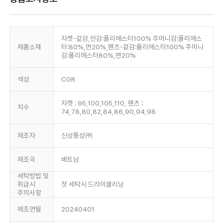
자켓-겉감,안감:폴리에스터100% 주머니감:폴리에스
제품소재
터:80%,면20%,팬츠-겉감:폴리에스터100% 주머니
감:폴리에스터80%,면20%
색상
CGR
자켓 : 95,100,105,110, 팬츠 :
치수
74,78,80,82,84,86,90,94,98
제조자
신성통상㈜
제조국
베트남
세탁방법 및
취급시
첫 세탁시 드라이클리닝
주의사항
제조연월
20240401