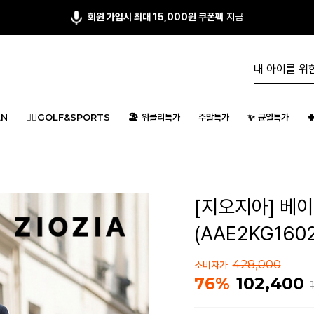
회원 가입시 최대 15,000원 쿠폰팩
지급
N
🏌️‍♂️GOLF&SPORTS
🏖️ 위클리특가
주말특가
✨ 균일특가

[지오지아] 베
(AAE2KG160
428,000
소비자가
102,400
76%