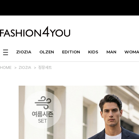
ZIOZIA
OLZEN
EDITION
KIDS
MAN
WOMA
HOME
>
ZIOZIA
>
정장세트