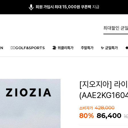
회원 가입시 최대 15,000원 쿠폰팩
지급
N
🏌️‍♂️GOLF&SPORTS
🏖️ 위클리특가
주말특가
✨ 균일특가

[지오지아] 라
(AAE2KG160
428,000
소비자가
86,400
80%
1