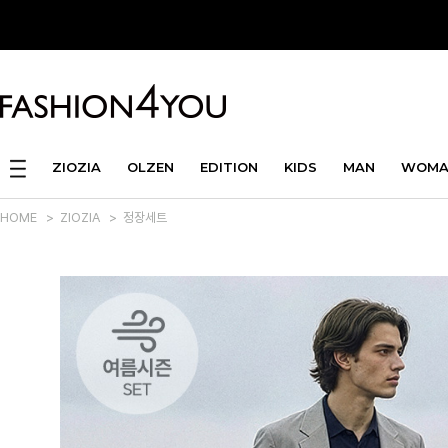
ZIOZIA
OLZEN
EDITION
KIDS
MAN
WOMA
HOME
>
ZIOZIA
>
정장세트