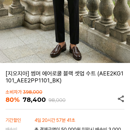
[지오지아] 썸머 에어로쿨 블랙 셋업 수트 (AEE2KG1
101_AEE2PP1101_BK)
소비자가
398,000
80%
78,400
98,000
기간할인
4일 20시간 57분 41초
배송비
총 결제금액이 50,000원 미만시 배송비 3,000