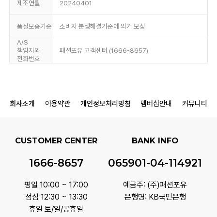
제조연월
20240401
품질보증기준
소비자 분쟁해결기준에 의거 보상
A/S
책임자와
패션포유 고객센터 (1666-8657)
전화번호
회사소개
이용약관
개인정보처리방침
멤버십안내
커뮤니티
CUSTOMER CENTER
BANK INFO
1666-8657
065901-04-114921
평일 10:00 ~ 17:00
예금주: (주)패션포유
점심 12:30 ~ 13:30
은행명: KB국민은행
휴일 토/일/공휴일