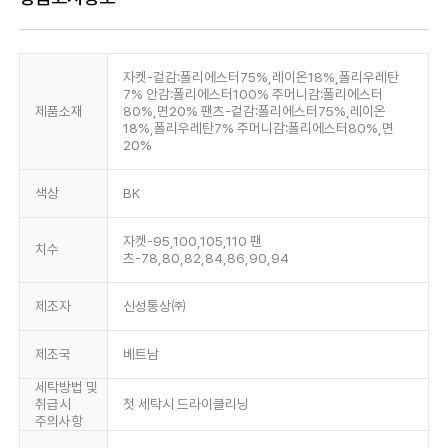
자켓-겉감:폴리에스터75%,레이온18%,폴리우레탄
7% 안감:폴리에스터100% 주머니감:폴리에스터
제품소재
80%,면20% 팬츠-겉감:폴리에스터75%,레이온
18%,폴리우레탄7% 주머니감:폴리에스터80%,면
20%
색상
BK
자켓-95,100,105,110 팬
치수
츠-78,80,82,84,86,90,94
제조자
신성통상㈜
제조국
베트남
세탁방법 및
취급시
첫 세탁시 드라이클리닝
주의사항