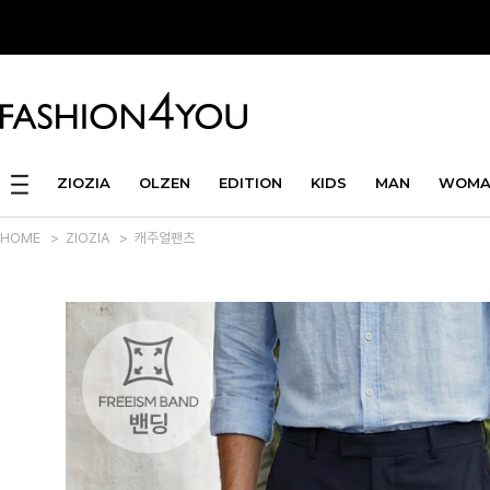
ZIOZIA
OLZEN
EDITION
KIDS
MAN
WOMA
HOME
>
ZIOZIA
>
캐주얼팬츠