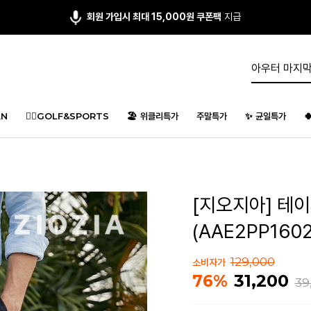
회원 가입시 최대 15,000원 쿠폰팩
지급
N
🏌️‍♂️GOLF&SPORTS
🏖️ 위클리특가
주말특가
✨ 균일특가

[지오지아] 테
(AAE2PP160
129,000
소비자가
31,200
76%
39