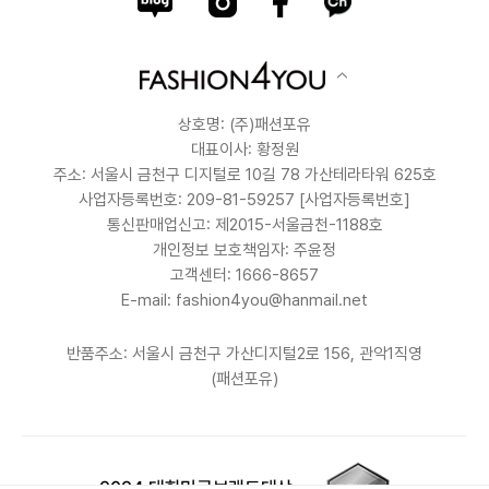
상호명: (주)패션포유
대표이사: 황정원
주소: 서울시 금천구 디지털로 10길 78 가산테라타워 625호
사업자등록번호: 209-81-59257
[사업자등록번호]
통신판매업신고: 제2015-서울금천-1188호
개인정보 보호책임자: 주윤정
고객센터: 1666-8657
E-mail: fashion4you@hanmail.net
반품주소: 서울시 금천구 가산디지털2로 156, 관악1직영
(패션포유)