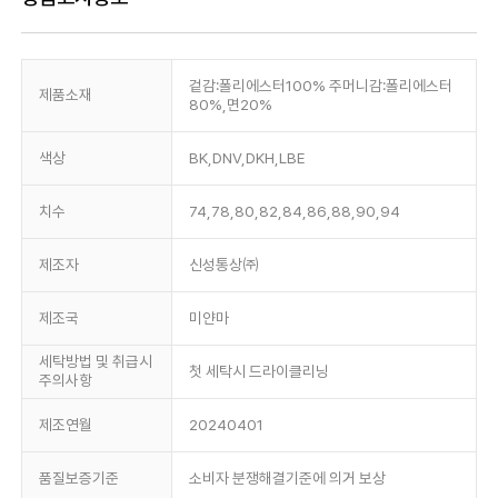
겉감:폴리에스터100% 주머니감:폴리에스터
제품소재
80%,면20%
색상
BK,DNV,DKH,LBE
치수
74,78,80,82,84,86,88,90,94
제조자
신성통상㈜
제조국
미얀마
세탁방법 및 취급시
첫 세탁시 드라이클리닝
주의사항
제조연월
20240401
품질보증기준
소비자 분쟁해결기준에 의거 보상