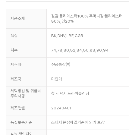
겉감:폴리에스터100% 주머니감:폴리에스터
제품소재
80%,면20%
색상
BK,DNV,LBE,CGR
치수
74,78,80,82,84,86,88,90,94
제조자
신성통상㈜
제조국
미얀마
세탁방법 및 취급시
첫 세탁시 드라이클리닝
주의사항
제조연월
20240401
품질보증기준
소비자 분쟁해결기준에 의거 보상
A/S 책임자와