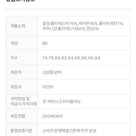
겉감:폴리에스터75%,레이온18%,폴리우레탄7%
제품소재
주머니감:폴리에스터80%,면20%
색상
BK
치수
74,78,80,82,84,86,88,90,94
제조자
신성통상㈜
제조국
미얀마
세탁방법 및
첫 세탁시 드라이클리닝
취급시 주의사항
제조연월
20240401
품질보증기준
소비자 분쟁해결기준에 의거 보상