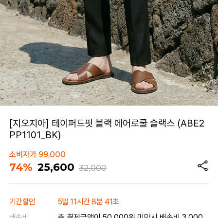
[지오지아] 테이퍼드핏 블랙 에어로쿨 슬랙스 (ABE2
PP1101_BK)
소비자가
99,000
74%
25,600
32,000
기간할인
5일 11시간 8분 41초
배송비
총 결제금액이 50,000원 미만시 배송비 3,000