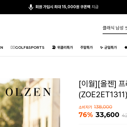
회원 가입시 최대 15,000원 쿠폰팩
지급
N
🏌️‍♂️GOLF&SPORTS
🏖️ 위클리특가
주말특가
✨ 균일특가

[이월][올젠] 
(ZOE2ET1311
138,000
소비자가
33,600
76%
4