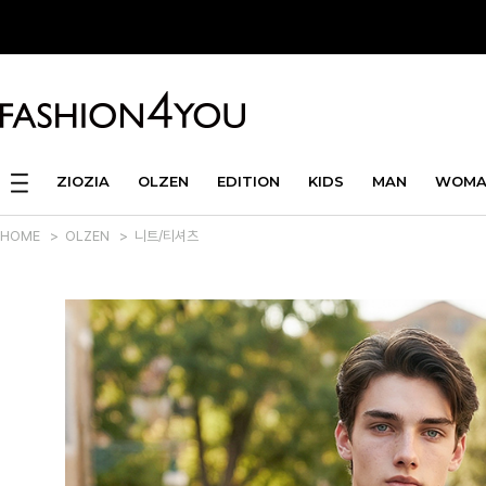
ZIOZIA
OLZEN
EDITION
KIDS
MAN
WOMA
HOME
>
OLZEN
>
니트/티셔츠