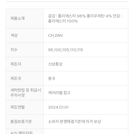
겉감 : 폴리에스터 96% 폴리우레탄 4% 안감 :
제품소재
폴리에스터 100%
색상
CH,DNV
치수
95,100,105,110,115
제조자
신성통상
제조국
중국
세탁방법 및 취급시
케어라벨 참고
주의사항
제조연월
2024.01.01
품질보증기준
소비자 분쟁해결기준에 의거 보상
A/S 책임자와