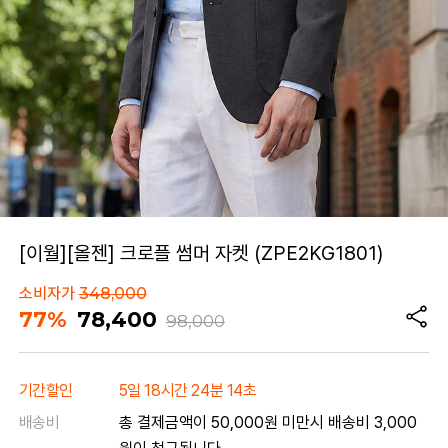
[이월][올젠] 크로플 썸머 자켓 (ZPE2KG1801)
소비자가
348,000
77%
78,400
98,000
기간할인
5일 18시간 24분 14초
배송비
총 결제금액이 50,000원 미만시 배송비 3,000