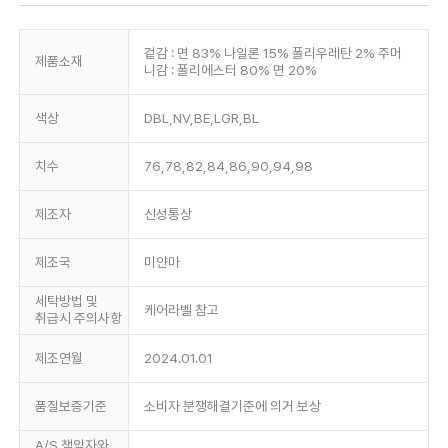
겉감 : 면 83% 나일론 15% 폴리우레탄 2% 주머
제품소재
니감 : 폴리에스터 80% 면 20%
색상
DBL,NV,BE,LGR,BL
치수
76,78,82,84,86,90,94,98
제조자
신성통상
제조국
미얀마
세탁방법 및
케어라벨 참고
취급시 주의사항
제조연월
2024.01.01
품질보증기준
소비자 분쟁해결기준에 의거 보상
A/S 책임자와