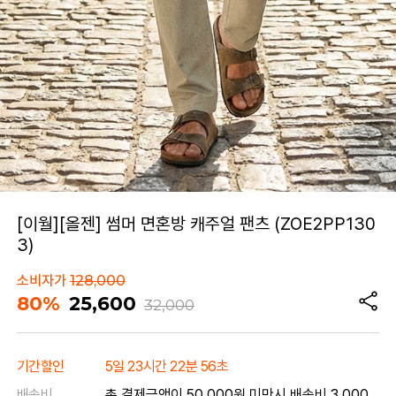
[이월][올젠] 썸머 면혼방 캐주얼 팬츠 (ZOE2PP130
3)
소비자가
128,000
80%
25,600
32,000
기간할인
5일 23시간 22분 56초
배송비
총 결제금액이 50,000원 미만시 배송비 3,000