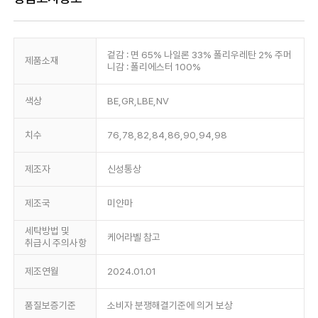
겉감 : 면 65% 나일론 33% 폴리우레탄 2% 주머
제품소재
니감 : 폴리에스터 100%
색상
BE,GR,LBE,NV
치수
76,78,82,84,86,90,94,98
제조자
신성통상
제조국
미얀마
세탁방법 및
케어라벨 참고
취급시 주의사항
제조연월
2024.01.01
품질보증기준
소비자 분쟁해결기준에 의거 보상