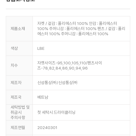
자켓 / 겉감 : 폴리에스터 100% 안감 : 폴리에스터
제품소재
100% 주머니감 : 폴리에스터 100% 팬츠 / 겉감 : 폴리
에스터 100% 주머니감 : 폴리에스터 100%
색상
LBE
자켓사이즈-95,100,105,110/팬츠사이
치수
즈-78,82,84,86,90,94,96
제조자
신성통상㈜/신성통상㈜
제조국
베트남
세탁방법 및
취급시
첫 세탁시 드라이클리닝
주의사항
제조연월
20240301