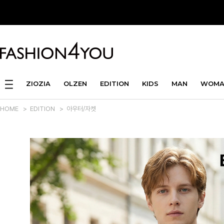
ZIOZIA
OLZEN
EDITION
KIDS
MAN
WOMA
HOME
>
EDITION
>
아우터/자켓