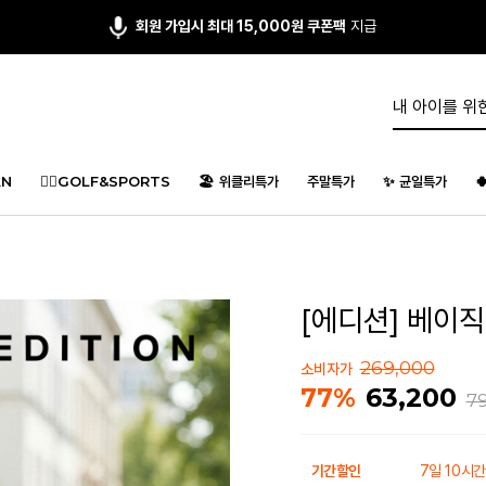
회원 가입시 최대 15,000원 쿠폰팩
지급
앱다운 3,000원
쿠폰 증정
N
🏌️‍♂️GOLF&SPORTS
🏖️ 위클리특가
주말특가
✨ 균일특가

[에디션] 베이직 
269,000
소비자가
63,200
77%
7
기간할인
7일 10시간