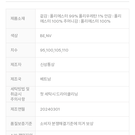
겉감 : 폴리에스터 99% 폴리우레탄 1% 안감 : 폴리
제품소재
에스터 100% 주머니감 : 폴리에스터 100%
색상
BE,NV
치수
95,100,105,110
제조자
신성통상
제조국
베트남
세탁방법 및
취급시
첫 세탁시 드라이클리닝
주의사항
제조연월
20240301
품질보증기준
소비자 분쟁해결기준에 의거 보상