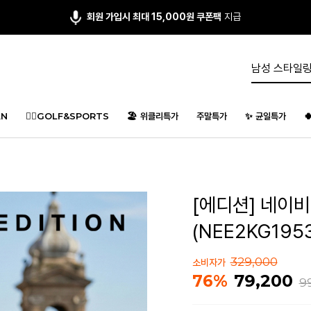
앱다운 3,000원
쿠폰 증정
N
🏌️‍♂️GOLF&SPORTS
🏖️ 위클리특가
주말특가
✨ 균일특가

[에디션] 네이
(NEE2KG195
329,000
소비자가
79,200
76%
9