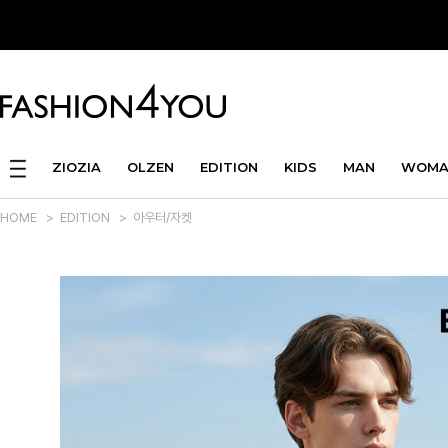
ZIOZIA
OLZEN
EDITION
KIDS
MAN
WOMA
HOME
>
EDITION
>
아우터/자켓