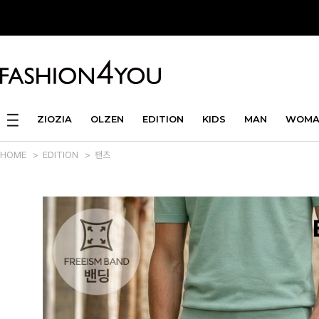
ZIOZIA
OLZEN
EDITION
KIDS
MAN
WOMA
HOME
>
EDITION
>
팬츠