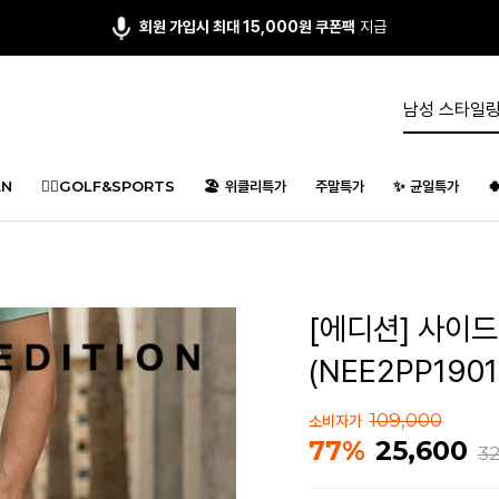
회원 가입시 최대 15,000원 쿠폰팩
지급
N
🏌️‍♂️GOLF&SPORTS
🏖️ 위클리특가
주말특가
✨ 균일특가

[에디션] 사이
(NEE2PP1901
109,000
소비자가
25,600
77%
32