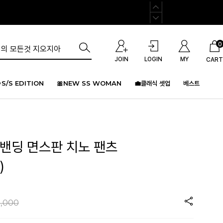
0
JOIN
LOGIN
MY
CART
S/S EDITION
🎀NEW SS WOMAN
💼클래식 셋업
베스트
드밴딩 면스판 치노 팬츠
)
,000