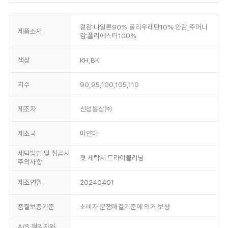
겉감:나일론90%,폴리우레탄10% 안감,주머니
제품소재
감:폴리에스터100%
색상
KH,BK
치수
90,95,100,105,110
제조자
신성통상㈜
제조국
미얀마
세탁방법 및 취급시
첫 세탁시 드라이클리닝
주의사항
제조연월
20240401
품질보증기준
소비자 분쟁해결기준에 의거 보상
A/S 책임자와