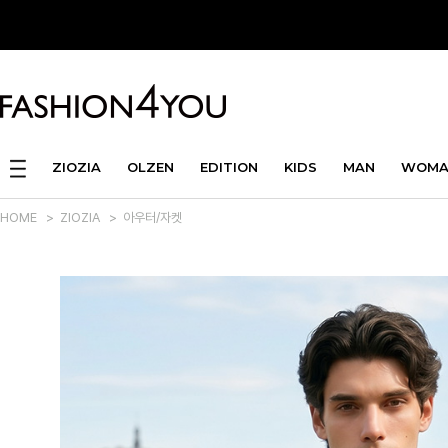
ZIOZIA
OLZEN
EDITION
KIDS
MAN
WOMA
HOME
>
ZIOZIA
>
아우터/자켓