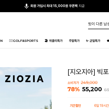
회원 가입시 최대 15,000원 쿠폰팩
지급
N
🏌️‍♂️GOLF&SPORTS
🏖️ 위클리특가
주말특가
✨ 균일특가

[지오지아] 빅포
249,000
소비자가
55,200
78%
69
기간할인
6일 19시간