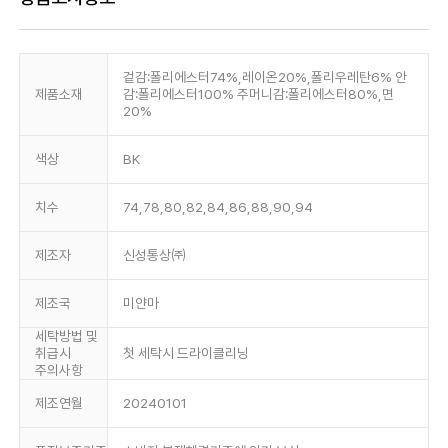
겉감:폴리에스터74%,레이온20%,폴리우레탄6% 안
제품소재
감:폴리에스터100% 주머니감:폴리에스터80%,면
20%
색상
BK
치수
74,78,80,82,84,86,88,90,94
제조자
신성통상㈜
제조국
미얀마
세탁방법 및
취급시
첫 세탁시 드라이클리닝
주의사항
제조연월
20240101