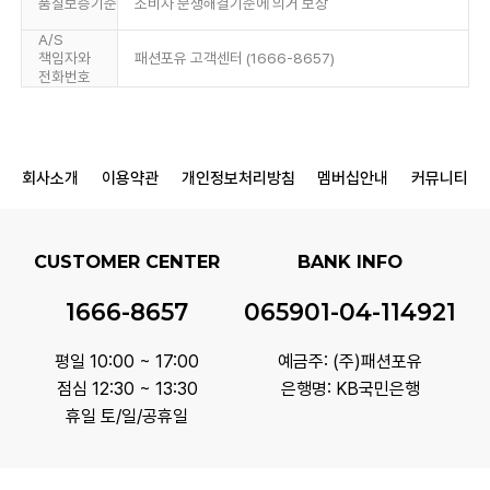
품질보증기준
소비자 분쟁해결기준에 의거 보상
A/S
책임자와
패션포유 고객센터 (1666-8657)
전화번호
회사소개
이용약관
개인정보처리방침
멤버십안내
커뮤니티
CUSTOMER CENTER
BANK INFO
1666-8657
065901-04-114921
평일 10:00 ~ 17:00
예금주: (주)패션포유
점심 12:30 ~ 13:30
은행명: KB국민은행
휴일 토/일/공휴일