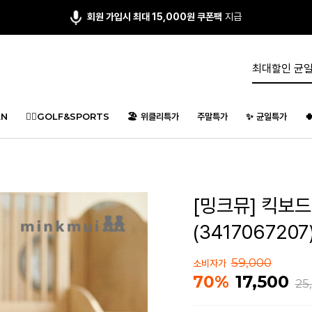
앱다운 3,000원
쿠폰 증정
N
🏌️‍♂️GOLF&SPORTS
🏖️ 위클리특가
주말특가
✨ 균일특가

[밍크뮤] 킥보드
(3417067207
59,000
소비자가
17,500
70%
25