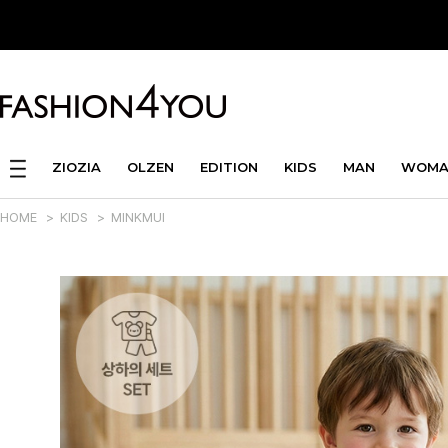
ZIOZIA
OLZEN
EDITION
KIDS
MAN
WOMA
HOME
>
KIDS
>
MINKMUI