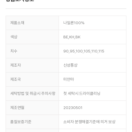
제품소재
나일론100%
색상
BE,KH,BK
치수
90,95,100,105,110,115
제조자
신성통상
제조국
미얀마
세탁방법 및 취급시 주의사항
첫 세탁시 드라이클리닝
제조연월
20230501
품질보증기준
소비자 분쟁해결기준에 의거 보상