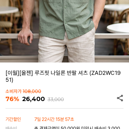
[이월][올젠] 루즈핏 나일론 반팔 셔츠 (ZAD2WC19
51)
소비자가
108,000
76%
26,400
33,000
기간할인
7일 22시간 15분 57초
배송비
총 결제금액이 50,000원 미만시 배송비 3,000