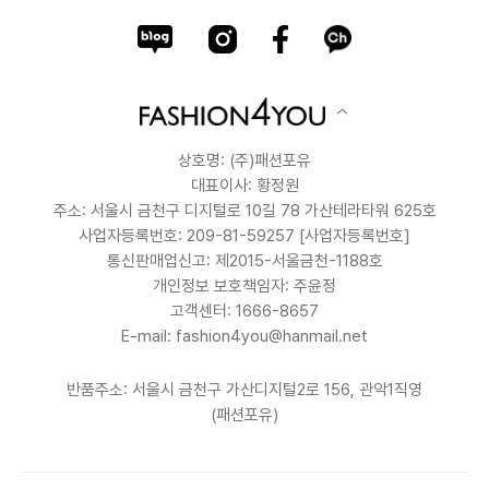
상호명: (주)패션포유
대표이사: 황정원
주소: 서울시 금천구 디지털로 10길 78 가산테라타워 625호
사업자등록번호: 209-81-59257
[사업자등록번호]
통신판매업신고: 제2015-서울금천-1188호
개인정보 보호책임자: 주윤정
고객센터: 1666-8657
E-mail: fashion4you@hanmail.net
반품주소: 서울시 금천구 가산디지털2로 156, 관악1직영
(패션포유)