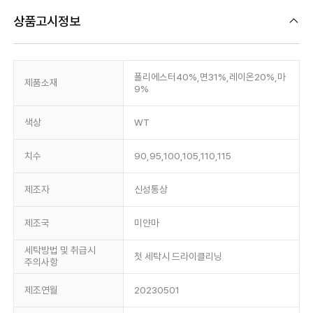
상품고시정보
폴리에스터40%,면31%,레이온20%,마
제품소재
9%
색상
WT
치수
90,95,100,105,110,115
제조자
신성통상
제조국
미얀마
세탁방법 및 취급시
첫 세탁시 드라이클리닝
주의사항
제조연월
20230501