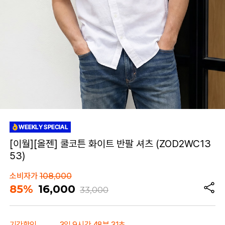
[이월][올젠] 쿨코튼 화이트 반팔 셔츠 (ZOD2WC13
53)
소비자가
108,000
85%
16,000
33,000
기간할인
3일 9시간 48분 31초