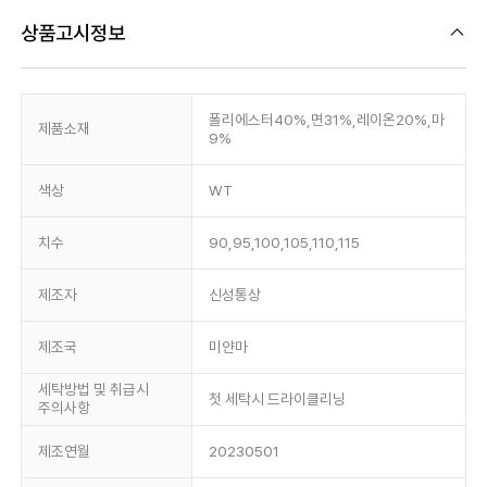
상품고시정보
폴리에스터40%,면31%,레이온20%,마
제품소재
9%
색상
WT
치수
90,95,100,105,110,115
제조자
신성통상
제조국
미얀마
세탁방법 및 취급시
첫 세탁시 드라이클리닝
주의사항
제조연월
20230501