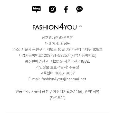
상호명: (주)패션포유
대표이사: 황정원
주소: 서울시 금천구 디지털로 10길 78 가산테라타워 625호
사업자등록번호: 209-81-59257
[사업자등록번호]
통신판매업신고: 제2015-서울금천-1188호
개인정보 보호책임자: 주윤정
고객센터: 1666-8657
E-mail: fashion4you@hanmail.net
반품주소: 서울시 금천구 가산디지털2로 156, 관악1직영
(패션포유)