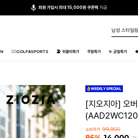
회원 가입시 최대 15,000원 쿠폰팩
지급
N
🏌️‍♂️GOLF&SPORTS
🏖️ 위클리특가
주말특가
✨ 균일특가

[지오지아] 오
(AAD2WC120
99,900
소비자가
14,000
86%