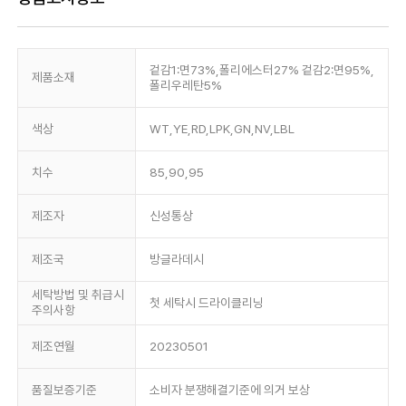
겉감1:면73%,폴리에스터27% 겉감2:면95%,
제품소재
폴리우레탄5%
색상
WT,YE,RD,LPK,GN,NV,LBL
치수
85,90,95
제조자
신성통상
제조국
방글라데시
세탁방법 및 취급시
첫 세탁시 드라이클리닝
주의사항
제조연월
20230501
품질보증기준
소비자 분쟁해결기준에 의거 보상