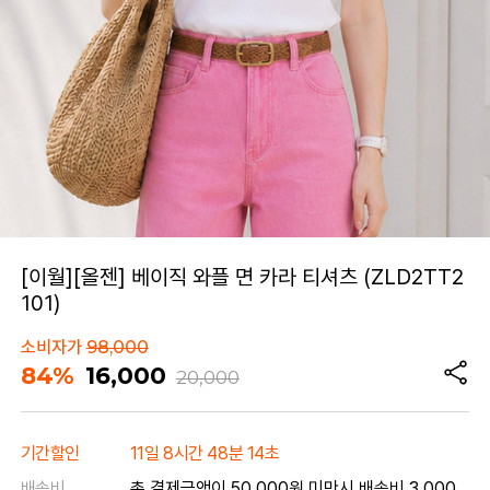
[이월][올젠] 베이직 와플 면 카라 티셔츠 (ZLD2TT2
101)
소비자가
98,000
84%
16,000
20,000
기간할인
11일 8시간 48분 14초
배송비
총 결제금액이 50,000원 미만시 배송비 3,000