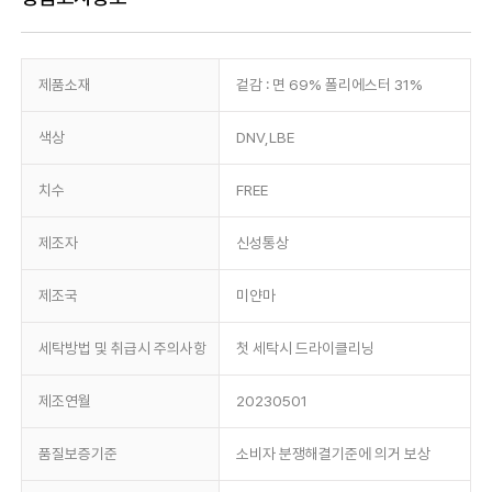
제품소재
겉감 : 면 69% 폴리에스터 31%
색상
DNV,LBE
치수
FREE
제조자
신성통상
제조국
미얀마
세탁방법 및 취급시 주의사항
첫 세탁시 드라이클리닝
제조연월
20230501
품질보증기준
소비자 분쟁해결기준에 의거 보상