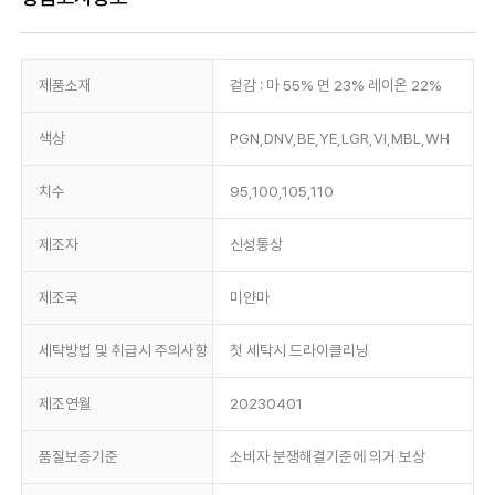
제품소재
겉감 : 마 55% 면 23% 레이온 22%
색상
PGN,DNV,BE,YE,LGR,VI,MBL,WH
치수
95,100,105,110
제조자
신성통상
제조국
미얀마
세탁방법 및 취급시 주의사항
첫 세탁시 드라이클리닝
제조연월
20230401
품질보증기준
소비자 분쟁해결기준에 의거 보상