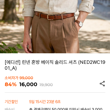
[에디션] 린넨 혼방 베이직 솔리드 셔츠 (NED2WC19
01_A)
소비자가
99,000
84%
16,000
19,900
기간할인
5일 15시간 23분 6초
배송비
총 결제금액이 50,000원 미만시 배송비 3,000