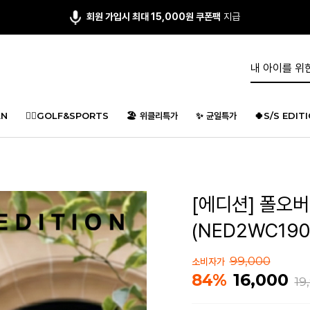
회원 가입시 최대 15,000원 쿠폰팩
지급
N
🏌️‍♂️GOLF&SPORTS
🏖️ 위클리특가
✨ 균일특가
🍀S/S EDIT
[에디션] 폴오버
(NED2WC190
99,000
소비자가
16,000
84%
19