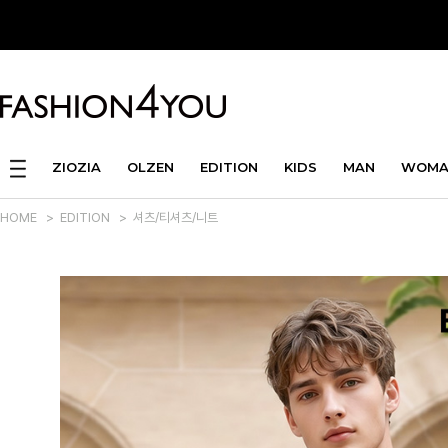
ZIOZIA
OLZEN
EDITION
KIDS
MAN
WOMA
HOME
>
EDITION
>
셔츠/티셔츠/니트