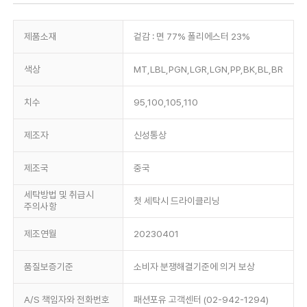
제품소재
겉감 : 면 77% 폴리에스터 23%
색상
MT,LBL,PGN,LGR,LGN,PP,BK,BL,BR
치수
95,100,105,110
제조자
신성통상
제조국
중국
세탁방법 및 취급시
첫 세탁시 드라이클리닝
주의사항
제조연월
20230401
품질보증기준
소비자 분쟁해결기준에 의거 보상
A/S 책임자와 전화번호
패션포유 고객센터 (02-942-1294)