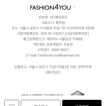
상호명: (주)패션포유
대표이사: 황정원
주소: 서울시 금천구 디지털로 10길 78 가산테라타워 625호
사업자등록번호: 209-81-59257
[사업자등록번호]
통신판매업신고: 제2015-서울금천-1188호
개인정보 보호책임자: 주윤정
고객센터: 1666-8657
E-mail: fashion4you@hanmail.net
반품주소: 서울시 금천구 가산디지털2로 156, 관악1직영
(패션포유)