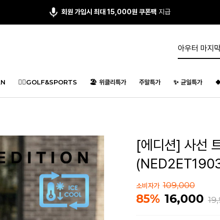
앱다운 3,000원
쿠폰 증정
N
🏌️‍♂️GOLF&SPORTS
🏖️ 위클리특가
주말특가
✨ 균일특가

[에디션] 사선 
(NED2ET1903
109,000
소비자가
16,000
85%
19