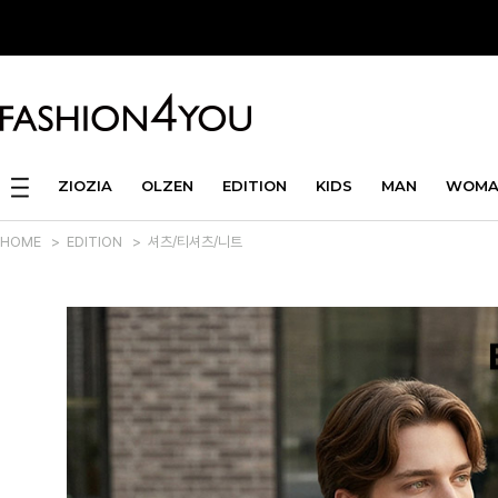
ZIOZIA
OLZEN
EDITION
KIDS
MAN
WOMA
HOME
>
EDITION
>
셔츠/티셔츠/니트