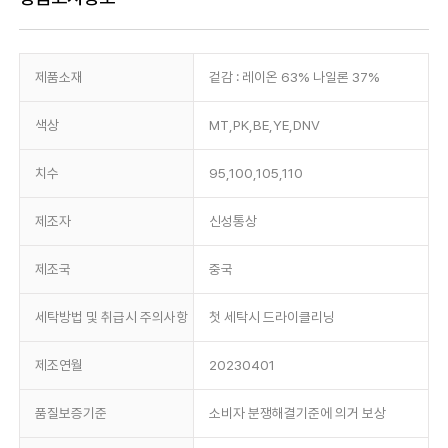
제품소재
겉감 : 레이온 63% 나일론 37%
색상
MT,PK,BE,YE,DNV
치수
95,100,105,110
제조자
신성통상
제조국
중국
세탁방법 및 취급시 주의사항
첫 세탁시 드라이클리닝
제조연월
20230401
품질보증기준
소비자 분쟁해결기준에 의거 보상