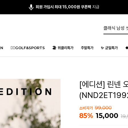
회원 가입시 최대 15,000원 쿠폰팩
지급
N
🏌️‍♂️GOLF&SPORTS
🏖️ 위클리특가
주말특가
✨ 균일특가

[에디션] 린넨 
(NND2ET199
99,000
소비자가
15,000
85%
19