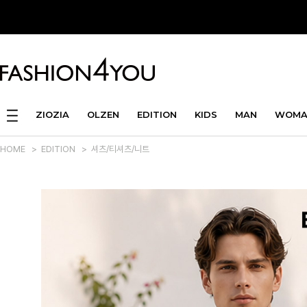
ZIOZIA
OLZEN
EDITION
KIDS
MAN
WOMA
HOME
>
EDITION
>
셔츠/티셔츠/니트