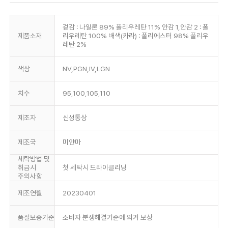
겉감 : 나일론 89% 폴리우레탄 11% 안감 1,안감 2 : 폴
제품소재
리우레탄 100% 배색(카라) : 폴리에스터 98% 폴리우
레탄 2%
색상
NV,PGN,IV,LGN
치수
95,100,105,110
제조자
신성통상
제조국
미얀마
세탁방법 및
취급시
첫 세탁시 드라이클리닝
주의사항
제조연월
20230401
품질보증기준
소비자 분쟁해결기준에 의거 보상