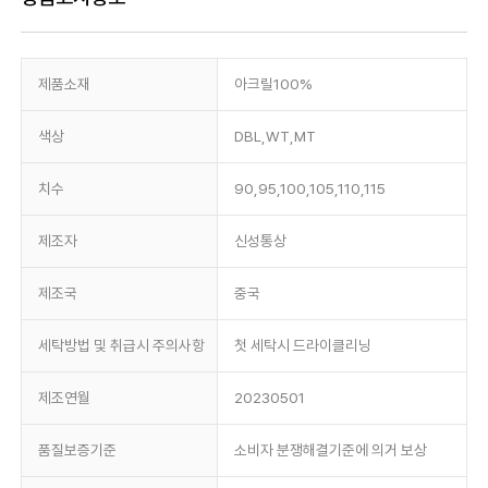
제품소재
아크릴100%
색상
DBL,WT,MT
치수
90,95,100,105,110,115
제조자
신성통상
제조국
중국
세탁방법 및 취급시 주의사항
첫 세탁시 드라이클리닝
제조연월
20230501
품질보증기준
소비자 분쟁해결기준에 의거 보상