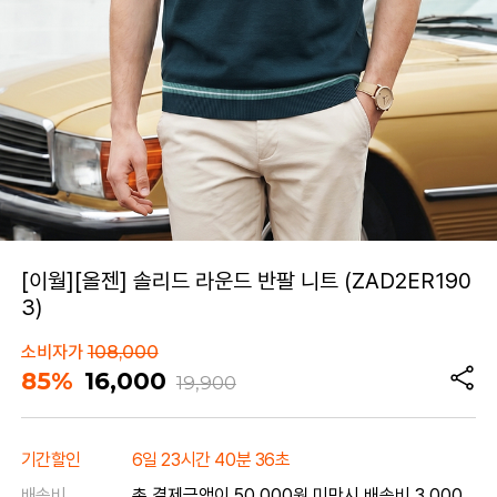
[이월][올젠] 솔리드 라운드 반팔 니트 (ZAD2ER190
3)
소비자가
108,000
85%
16,000
19,900
기간할인
6일 23시간 40분 36초
배송비
총 결제금액이 50,000원 미만시 배송비 3,000