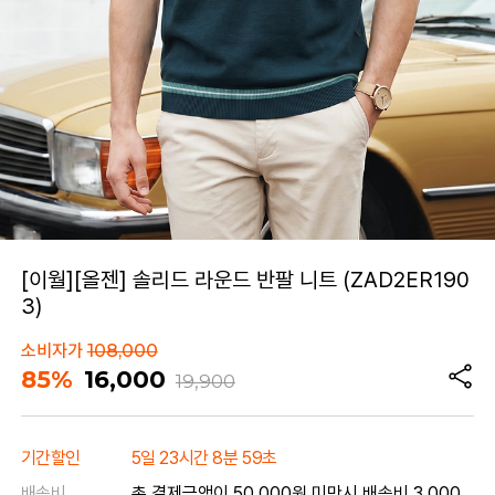
[이월][올젠] 솔리드 라운드 반팔 니트 (ZAD2ER190
3)
소비자가
108,000
85%
16,000
19,900
기간할인
5일 23시간 8분 59초
배송비
총 결제금액이 50,000원 미만시 배송비 3,000