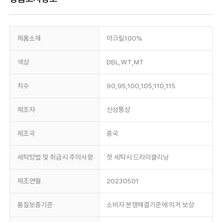
제품소재
아크릴100%
색상
DBL,WT,MT
치수
90,95,100,105,110,115
제조자
신성통상
제조국
중국
세탁방법 및 취급시 주의사항
첫 세탁시 드라이클리닝
제조연월
20230501
품질보증기준
소비자 분쟁해결기준에 의거 보상