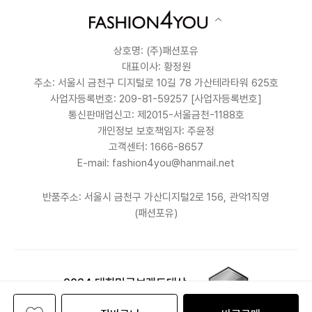
상호명: (주)패션포유
대표이사: 황정원
주소: 서울시 금천구 디지털로 10길 78 가산테라타워 625호
사업자등록번호: 209-81-59257
[사업자등록번호]
통신판매업신고: 제2015-서울금천-1188호
개인정보 보호책임자: 주윤정
고객센터: 1666-8657
E-mail: fashion4you@hanmail.net
반품주소: 서울시 금천구 가산디지털2로 156, 관악1직영
(패션포유)