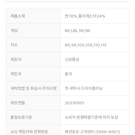
제품소재
면76%,폴리에스터24%
색상
BK,LBL,NV,BE
치수
90,95,100,105,110,115
제조자
신성통상
제조국
중국
세탁방법 및 취급시 주의사항
첫 세탁시 드라이클리닝
제조연월
20230501
품질보증기준
소비자 분쟁해결기준에 의거 보상
A/S 책임자와 전화번호
패션포유 고객센터 (1666-8657)