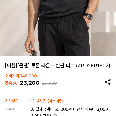
[이월][올젠] 투톤 라운드 반팔 니트 (ZPD2ER1802)
소비자가
148,000
84%
23,200
29,000
기간할인
1일 4시간 34분 45초
배송비
총 결제금액이 50,000원 미만시 배송비 3,000