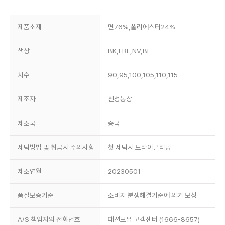
제품소재
면76%,폴리에스터24%
색상
BK,LBL,NV,BE
치수
90,95,100,105,110,115
제조자
신성통상
제조국
중국
세탁방법 및 취급시 주의사항
첫 세탁시 드라이클리닝
제조연월
20230501
품질보증기준
소비자 분쟁해결기준에 의거 보상
A/S 책임자와 전화번호
패션포유 고객센터 (1666-8657)