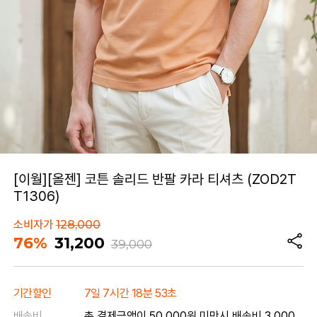
[이월][올젠] 코튼 솔리드 반팔 카라 티셔츠 (ZOD2T
T1306)
소비자가
128,000
76%
31,200
39,000
기간할인
7일 7시간 18분 53초
배송비
총 결제금액이 50,000원 미만시 배송비 3,000