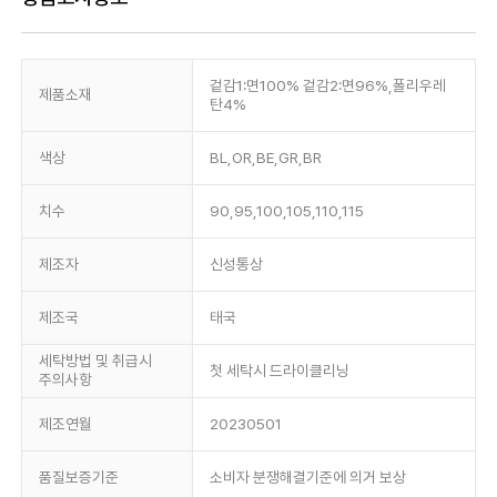
겉감1:면100% 겉감2:면96%,폴리우레
제품소재
탄4%
색상
BL,OR,BE,GR,BR
치수
90,95,100,105,110,115
제조자
신성통상
제조국
태국
세탁방법 및 취급시
첫 세탁시 드라이클리닝
주의사항
제조연월
20230501
품질보증기준
소비자 분쟁해결기준에 의거 보상