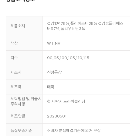
겉감1:면75%,폴리에스터25% 겉감2:폴리에스
제품소재
터97%,폴리우레탄3%
색상
WT,NV
치수
90,95,100,105,110,115
제조자
신성통상
제조국
태국
세탁방법 및 취급시
첫 세탁시 드라이클리닝
주의사항
제조연월
20230501
품질보증기준
소비자 분쟁해결기준에 의거 보상