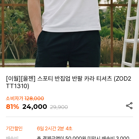
[이월][올젠] 스포티 반집업 반팔 카라 티셔츠 (ZOD2
TT1310)
소비자가
128,000
81%
24,000
29,900
기간할인
6일 2시간 2분 4초
배송비
총 결제금액이 50,000원 미만시 배송비 3,000