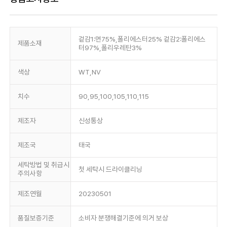
겉감1:면75%,폴리에스터25% 겉감2:폴리에스
제품소재
터97%,폴리우레탄3%
색상
WT,NV
치수
90,95,100,105,110,115
제조자
신성통상
제조국
태국
세탁방법 및 취급시
첫 세탁시 드라이클리닝
주의사항
제조연월
20230501
품질보증기준
소비자 분쟁해결기준에 의거 보상