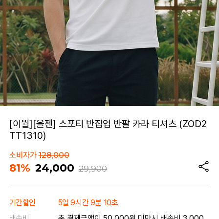
[이월][올젠] 스포티 반집업 반팔 카라 티셔츠 (ZOD2
TT1310)
소비자가
128,000
81%
24,000
29,900
기간할인
5일 9시간 9분 10초
배송비
총 결제금액이 50,000원 미만시 배송비 3,000