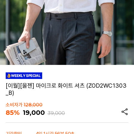
[이월][올젠] 마이크로 화이트 셔츠 (ZOD2WC1303
_B)
소비자가
128,000
85%
19,000
39,000
기간할인
4일 1시간 56분 50초