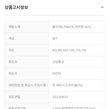
상품고시정보
제품소재
폴리에스터80%,레이온20%
색상
WT
치수
90,95,100,105,110,115
제조자
신성통상
제조국
미얀마
세탁방법 및 취급시 주의사항
첫 세탁시 드라이클리닝
제조연월
20230501
품질보증기준
소비자 분쟁해결기준에 의거 보상